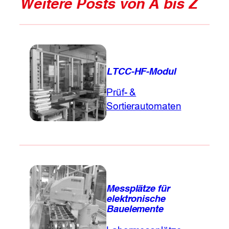
Weitere Posts von A bis Z
LTCC-HF-Modul
Prüf- &
Sortierautomaten
Messplätze für
elektronische
Bauelemente