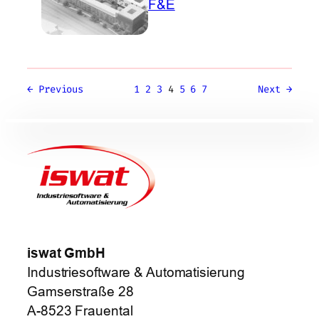
F&E
←
Previous
1
2
3
4
5
6
7
Next
→
iswat GmbH
Industriesoftware & Automatisierung
Gamserstraße 28
A-8523 Frauental