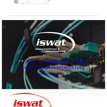
-> 
mehr Informationen über 
iswat Softwareentwicklung 
anfordern
 <-