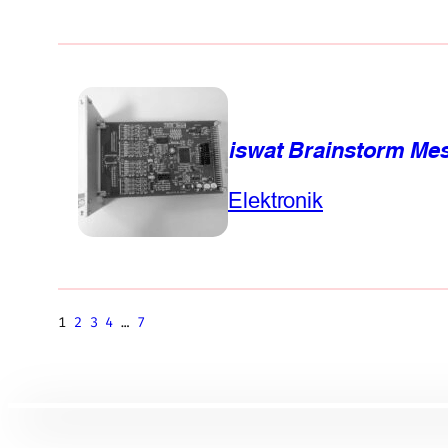
iswat Brainstorm Me
Elektronik
1
2
3
4
…
7