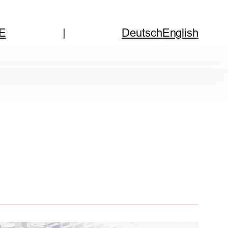
E
|
Deutsch
English