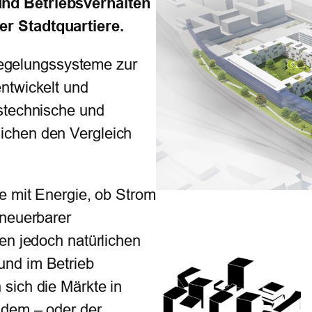
nd Betriebsverhalten
r Stadtquartiere.
gelungssysteme zur
ntwickelt und
stechnische und
ichen den Vergleich
e mit Energie, ob Strom
rneuerbarer
en jedoch natürlichen
und im Betrieb
sich die Märkte in
 dem – oder der