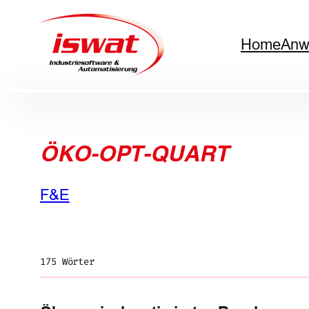
Zum
Home
Anw
Inhalt
springen
ÖKO-OPT-QUART
F&E
175 Wörter