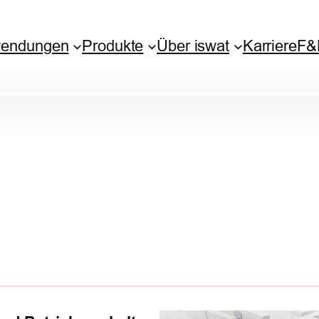
endungen
Produkte
Über iswat
Karriere
F&