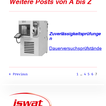
Weitere Posts von A bis Z
Zuverlässigkeitsprüfunge
n
Dauerversuchsprüfstände
←
Previous
1
…
4
5
6
7