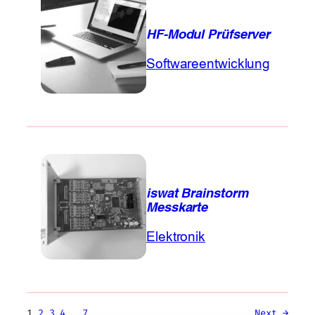
HF-Modul Prüfserver
Softwareentwicklung
iswat Brainstorm
Messkarte
Elektronik
1
2
3
4
…
7
Next
→