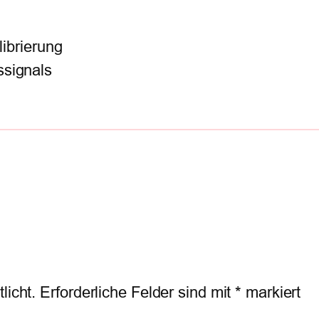
ibrierung
signals
g
licht.
Erforderliche Felder sind mit
*
markiert