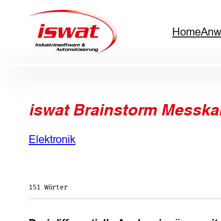
Zum
Home
Anw
Inhalt
springen
iswat Brainstorm Messka
Elektronik
151 Wörter