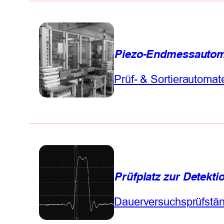
Piezo-Endmessautom
Prüf- & Sortierautomat
Prüfplatz zur Detekt
Dauerversuchsprüfstä