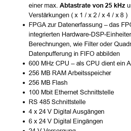
Abtastrate von 25 kHz
einer max.
u
Verstärkungen ( x 1 / x 2 / x 4 / x 8 )
FPGA zur Datenerfassung – das FP
integrierten Hardware-DSP-Einheiten
Berechnungen, wie Filter oder Qua
Datenpufferung in FIFO abbilden
600 MHz CPU – als CPU dient ein 
256 MB RAM Arbeitsspeicher
256 MB Flash
100 Mbit Ethernet Schnittstelle
RS 485 Schnittstelle
4 x 24 V Digital Ausgängen
6 x 24 V Digital Eingängen
24 V Versorgung