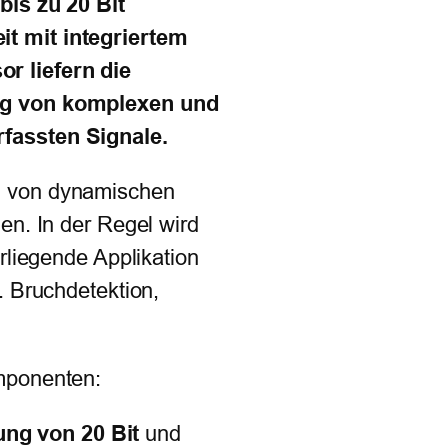
bis zu 20 Bit
t mit integriertem
r liefern die
ng von komplexen und
fassten Signale.
g von dynamischen
en. In der Regel wird
rliegende Applikation
. Bruchdetektion,
mponenten:
ung von 20 Bit
und