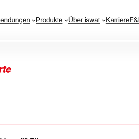
endungen
Produkte
Über iswat
Karriere
F&
rte