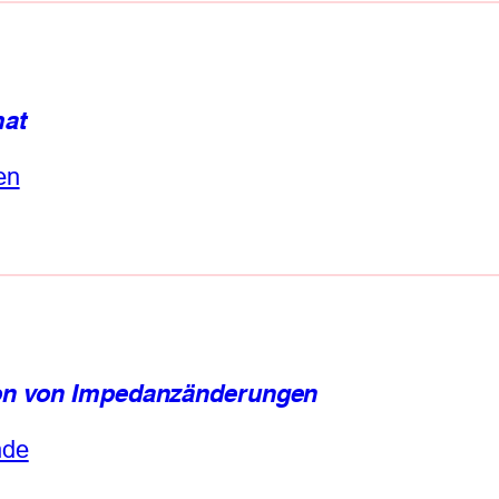
at
en
ion von Impedanzänderungen
nde