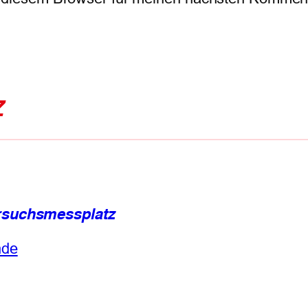
Z
rsuchsmessplatz
nde